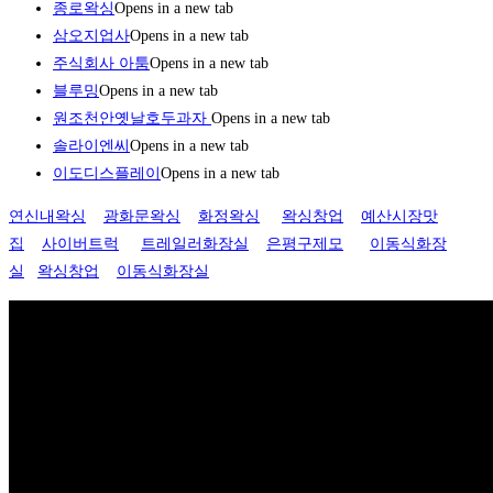
종로왁싱
Opens in a new tab
삼오지업사
Opens in a new tab
주식회사 아툼
Opens in a new tab
블루밍
Opens in a new tab
원조천안옛날호두과자
Opens in a new tab
솔라이엔씨
Opens in a new tab
이도디스플레이
Opens in a new tab
연신내왁싱
광화문왁싱
화정왁싱
왁싱창업
예산시장맛
집
사이버트럭
트레일러화장실
은평구제모
이동식화장
실
왁싱창업
이동식화장실