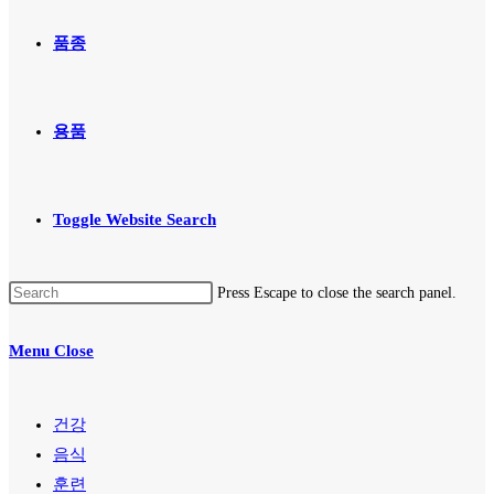
품종
용품
Toggle Website Search
Press Escape to close the search panel.
Menu
Close
건강
음식
훈련